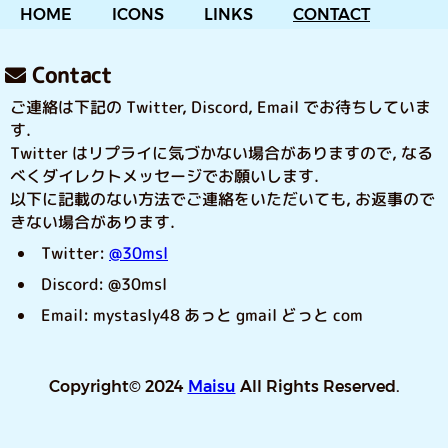
HOME
ICONS
LINKS
CONTACT
Contact
ご連絡は下記の Twitter, Discord, Email でお待ちしていま
す.
Twitter はリプライに気づかない場合がありますので, なる
べくダイレクトメッセージでお願いします.
以下に記載のない方法でご連絡をいただいても, お返事ので
きない場合があります.
Twitter:
@30msl
Discord: @30msl
Email: mystasly48 あっと gmail どっと com
Copyright© 2024
Maisu
All Rights Reserved.